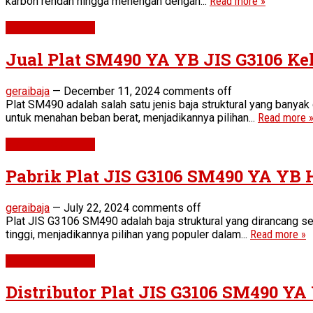
karbon rendah hingga menengah dengan...
Read more »
Plat SM490 YA YB
Jual Plat SM490 YA YB JIS G3106 Ke
geraibaja
—
December 11, 2024
comments off
Plat SM490 adalah salah satu jenis baja struktural yang banyak
untuk menahan beban berat, menjadikannya pilihan...
Read more 
Plat SM490 YA YB
Pabrik Plat JIS G3106 SM490 YA YB 
geraibaja
—
July 22, 2024
comments off
Plat JIS G3106 SM490 adalah baja struktural yang dirancang se
tinggi, menjadikannya pilihan yang populer dalam...
Read more »
Plat SM490 YA YB
Distributor Plat JIS G3106 SM490 Y