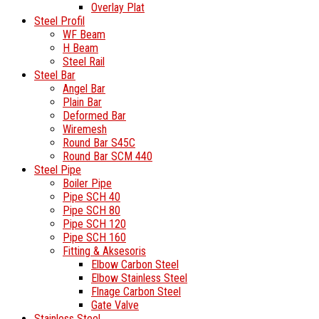
Overlay Plat
Steel Profil
WF Beam
H Beam
Steel Rail
Steel Bar
Angel Bar
Plain Bar
Deformed Bar
Wiremesh
Round Bar S45C
Round Bar SCM 440
Steel Pipe
Boiler Pipe
Pipe SCH 40
Pipe SCH 80
Pipe SCH 120
Pipe SCH 160
Fitting & Aksesoris
Elbow Carbon Steel
Elbow Stainless Steel
Flnage Carbon Steel
Gate Valve
Stainless Steel