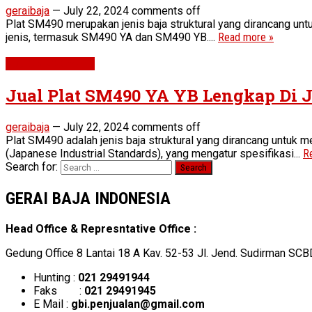
geraibaja
—
July 22, 2024
comments off
Plat SM490 merupakan jenis baja struktural yang dirancang untu
jenis, termasuk SM490 YA dan SM490 YB....
Read more »
Plat SM490 YA YB
Jual Plat SM490 YA YB Lengkap Di 
geraibaja
—
July 22, 2024
comments off
Plat SM490 adalah jenis baja struktural yang dirancang untuk m
(Japanese Industrial Standards), yang mengatur spesifikasi...
R
Search for:
GERAI BAJA INDONESIA
Head Office & Represntative Office :
Gedung Office 8 Lantai 18 A Kav. 52-53 Jl. Jend. Sudirman SCB
Hunting :
021 29491944
Faks :
021 29491945
E Mail :
gbi.penjualan@gmail.com