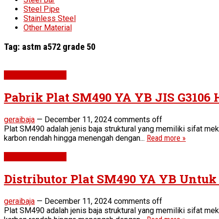
Steel Pipe
Stainless Steel
Other Material
Tag:
astm a572 grade 50
Plat SM490 YA YB
Pabrik Plat SM490 YA YB JIS G3106 
geraibaja
—
December 11, 2024
comments off
Plat SM490 adalah jenis baja struktural yang memiliki sifat mek
karbon rendah hingga menengah dengan...
Read more »
Plat SM490 YA YB
Distributor Plat SM490 YA YB Untuk 
geraibaja
—
December 11, 2024
comments off
Plat SM490 adalah jenis baja struktural yang memiliki sifat mek