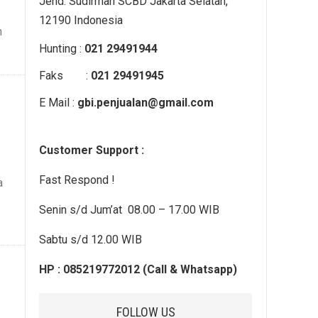
Jend. Sudirman SCBD Jakarta Selatan,
12190 Indonesia
m
Hunting :
021 29491944
Faks :
021 29491945
E Mail :
gbi.penjualan@gmail.com
Customer Support :
Fast Respond !
a
Senin s/d Jum’at 08.00 – 17.00 WIB
Sabtu s/d 12.00 WIB
HP : 085219772012 (Call & Whatsapp)
FOLLOW US