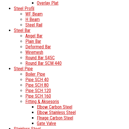
Overlay Plat
Steel Profil
WF Beam
H Beam
Steel Rail
Steel Bar
Angel Bar
Plain Bar
Deformed Bar
Wiremesh
Round Bar S45C
Round Bar SCM 440
Steel Pipe
Boiler Pipe
Pipe SCH 40
Pipe SCH 80
Pipe SCH 120
Pipe SCH 160
Fitting & Aksesoris
Elbow Carbon Steel
Elbow Stainless Steel
Flnage Carbon Steel
Gate Valve
Stainless Steel