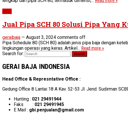
lengkap dari pipa SCH 80, termasuk dimensi,...
Read more »
Pipe
Jual Pipa SCH 80 Solusi Pipa Yang 
geraibaja
—
August 3, 2024
comments off
Pipa Schedule 80 (SCH 80) adalah jenis pipa baja dengan keteba
lingkungan operasi yang keras. Artikel...
Read more »
Search for:
GERAI BAJA INDONESIA
Head Office & Represntative Office :
Gedung Office 8 Lantai 18 A Kav. 52-53 Jl. Jend. Sudirman SCB
Hunting :
021 29491944
Faks :
021 29491945
E Mail :
gbi.penjualan@gmail.com