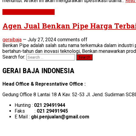
menuntut. Artikel ini akan menguraikan spesifikasi utama...
Read
STEEL PIPE & FITTINGS
Agen Jual Benkan Pipe Harga Terbai
geraibaja
—
July 27, 2024
comments off
Benkan Pipe adalah salah satu nama terkemuka dalam industri p
bertahun-tahun dan inovasi teknologi, Benkan menawarkan pro
Search for:
GERAI BAJA INDONESIA
Head Office & Represntative Office :
Gedung Office 8 Lantai 18 A Kav. 52-53 Jl. Jend. Sudirman SCB
Hunting :
021 29491944
Faks :
021 29491945
E Mail :
gbi.penjualan@gmail.com