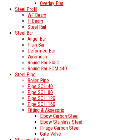
Overlay Plat
Steel Profil
WF Beam
H Beam
Steel Rail
Steel Bar
Angel Bar
Plain Bar
Deformed Bar
Wiremesh
Round Bar S45C
Round Bar SCM 440
Steel Pipe
Boiler Pipe
Pipe SCH 40
Pipe SCH 80
Pipe SCH 120
Pipe SCH 160
Fitting & Aksesoris
Elbow Carbon Steel
Elbow Stainless Steel
Flnage Carbon Steel
Gate Valve
Stainless Steel