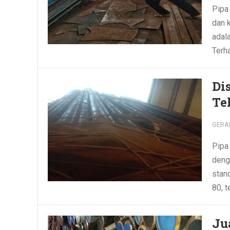
Pipa
dan 
adal
Terh
Di
Te
GERA
Pipa
deng
stand
80, t
Ju