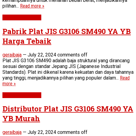
kemampuannya untuk menahan beban berat, menjadikannya
pilihan...
Read more »
Plat SM490 YA YB
Pabrik Plat JIS G3106 SM490 YA YB
Harga Tebaik
geraibaja
—
July 22, 2024
comments off
Plat JIS G3106 SM490 adalah baja struktural yang dirancang
sesuai dengan standar Jepang JIS (Japanese Industrial
Standards). Plat ini dikenal karena kekuatan dan daya tahannya
yang tinggi, menjadikannya pilihan yang populer dalam...
Read
more »
Plat SM490 YA YB
Distributor Plat JIS G3106 SM490 YA
YB Murah
geraibaja
—
July 22, 2024
comments off