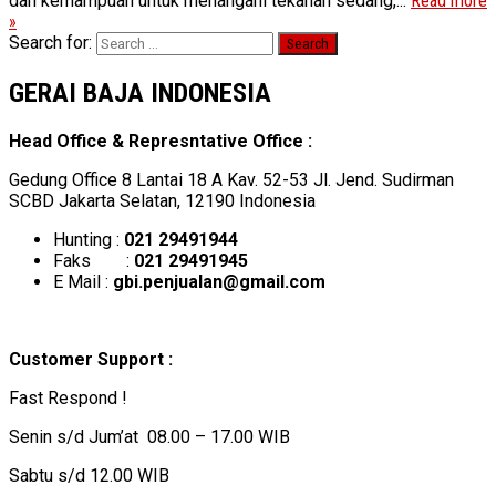
dan kemampuan untuk menangani tekanan sedang,...
Read more
»
Search for:
GERAI BAJA INDONESIA
Head Office & Represntative Office :
Gedung Office 8 Lantai 18 A Kav. 52-53 Jl. Jend. Sudirman
SCBD Jakarta Selatan, 12190 Indonesia
Hunting :
021 29491944
Faks :
021 29491945
E Mail :
gbi.penjualan@gmail.com
Customer Support :
Fast Respond !
Senin s/d Jum’at 08.00 – 17.00 WIB
Sabtu s/d 12.00 WIB