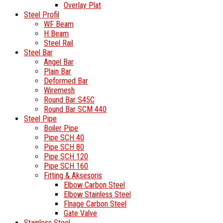
Overlay Plat
Steel Profil
WF Beam
H Beam
Steel Rail
Steel Bar
Angel Bar
Plain Bar
Deformed Bar
Wiremesh
Round Bar S45C
Round Bar SCM 440
Steel Pipe
Boiler Pipe
Pipe SCH 40
Pipe SCH 80
Pipe SCH 120
Pipe SCH 160
Fitting & Aksesoris
Elbow Carbon Steel
Elbow Stainless Steel
Flnage Carbon Steel
Gate Valve
Stainless Steel