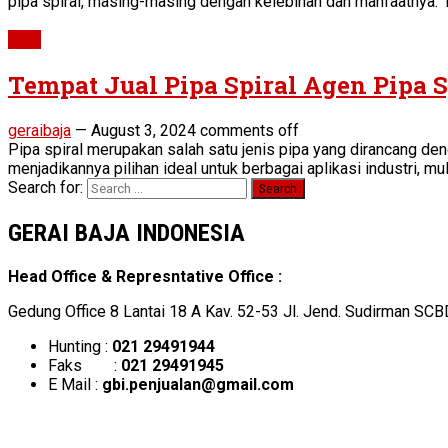
pipa spiral, masing-masing dengan kelebihan dan manfaatnya. 1.
Pipe
Tempat Jual Pipa Spiral Agen Pipa 
geraibaja
—
August 3, 2024
comments off
Pipa spiral merupakan salah satu jenis pipa yang dirancang de
menjadikannya pilihan ideal untuk berbagai aplikasi industri, mula
Search for:
GERAI BAJA INDONESIA
Head Office & Represntative Office :
Gedung Office 8 Lantai 18 A Kav. 52-53 Jl. Jend. Sudirman SCB
Hunting :
021 29491944
Faks :
021 29491945
E Mail :
gbi.penjualan@gmail.com