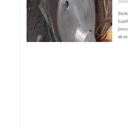
GERA
Benk
kual
peru
akses