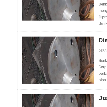
Benk
meng
Dipro
dan k
Di
GERA
Benk
Corpo
berb
pipa 
Ju