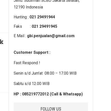
Jend. Sudirman SCBD Jakarta Selatan,
12190 Indonesia
Hunting :
021 29491944
Faks :
021 29491945
E Mail :
gbi.penjualan@gmail.com
ik
Customer Support :
Fast Respond !
Senin s/d Jum’at 08.00 – 17.00 WIB
Sabtu s/d 12.00 WIB
HP : 085219772012 (Call & Whatsapp)
FOLLOW US