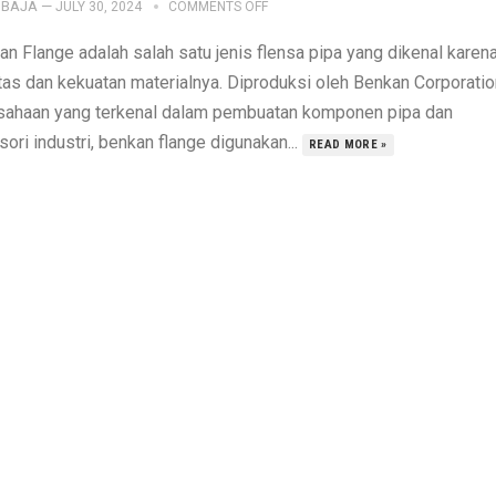
IBAJA
—
JULY 30, 2024
COMMENTS OFF
an Flange adalah salah satu jenis flensa pipa yang dikenal karen
itas dan kekuatan materialnya. Diproduksi oleh Benkan Corporatio
sahaan yang terkenal dalam pembuatan komponen pipa dan
ori industri, benkan flange digunakan...
READ MORE »