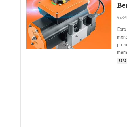
Be
GERA
Ebro
mena
prose
membe
READ