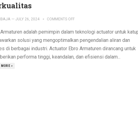
rkualitas
IBAJA
—
JULY 26, 2024
COMMENTS OFF
 Armaturen adalah pemimpin dalam teknologi actuator untuk katup
warkan solusi yang mengoptimalkan pengendalian aliran dan
s di berbagai industri. Actuator Ebro Armaturen dirancang untuk
rikan performa tinggi, keandalan, dan efisiensi dalam...
 MORE »