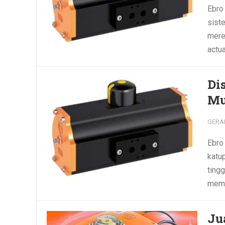
Ebro
siste
mere
actu
Di
Mu
GERA
Ebro
katu
tingg
memen
Ju