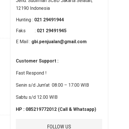
Jend. Sudirman SCBD Jakarta Selatan,
12190 Indonesia
Hunting :
021 29491944
Faks :
021 29491945
E Mail :
gbi.penjualan@gmail.com
Customer Support :
Fast Respond !
Senin s/d Jum’at 08.00 – 17.00 WIB
Sabtu s/d 12.00 WIB
HP : 085219772012 (Call & Whatsapp)
FOLLOW US