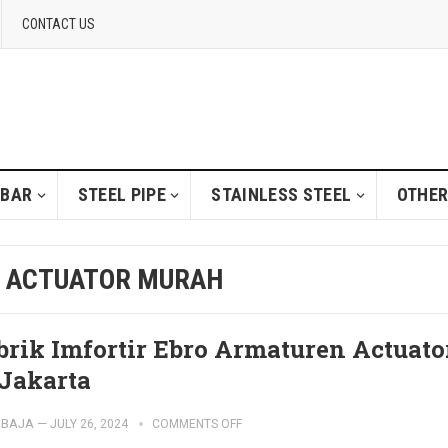
CONTACT US
 BAR
STEEL PIPE
STAINLESS STEEL
OTHER
N ACTUATOR MURAH
brik Imfortir Ebro Armaturen Actuato
 Jakarta
IBAJA
—
JULY 26, 2024
COMMENTS OFF