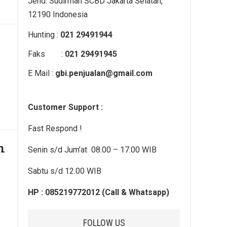
Jend. Sudirman SCBD Jakarta Selatan,
12190 Indonesia
Hunting :
021 29491944
Faks :
021 29491945
E Mail :
gbi.penjualan@gmail.com
Customer Support :
Fast Respond !
n
Senin s/d Jum’at 08.00 – 17.00 WIB
Sabtu s/d 12.00 WIB
HP : 085219772012 (Call & Whatsapp)
FOLLOW US