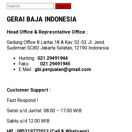
Search
for:
GERAI BAJA INDONESIA
Head Office & Represntative Office :
Gedung Office 8 Lantai 18 A Kav. 52-53 Jl. Jend.
Sudirman SCBD Jakarta Selatan, 12190 Indonesia
Hunting :
021 29491944
Faks :
021 29491945
E Mail :
gbi.penjualan@gmail.com
Customer Support :
Fast Respond !
Senin s/d Jum’at 08.00 – 17.00 WIB
Sabtu s/d 12.00 WIB
HP : 085219772012 (Call & Whatsapp)