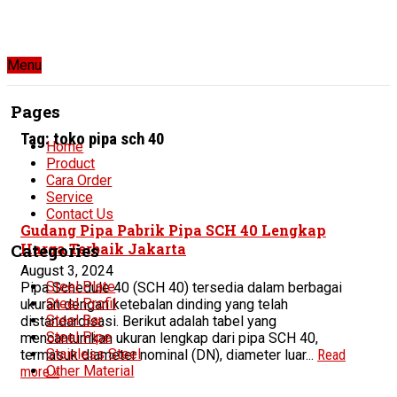
Menu
Pages
Tag:
toko pipa sch 40
Home
Product
Cara Order
Service
Contact Us
Gudang Pipa Pabrik Pipa SCH 40 Lengkap
Harga Terbaik Jakarta
Categories
August 3, 2024
Steel Plate
Pipa Schedule 40 (SCH 40) tersedia dalam berbagai
Steel Profil
ukuran dengan ketebalan dinding yang telah
Steel Bar
distandardisasi. Berikut adalah tabel yang
Steel Pipe
mencantumkan ukuran lengkap dari pipa SCH 40,
Stainless Steel
termasuk diameter nominal (DN), diameter luar...
Read
Other Material
more »