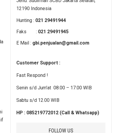
Jend. Sudirman SCBD Jakarta Selatan,
12190 Indonesia
Hunting :
021 29491944
Faks :
021 29491945
da
E Mail :
gbi.penjualan@gmail.com
Customer Support :
Fast Respond !
Senin s/d Jum’at 08.00 – 17.00 WIB
Sabtu s/d 12.00 WIB
ni
HP : 085219772012 (Call & Whatsapp)
if
FOLLOW US