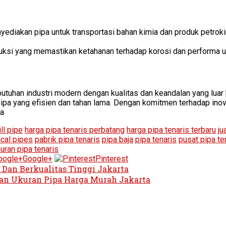
yediakan pipa untuk transportasi bahan kimia dan produk petrok
duksi yang memastikan ketahanan terhadap korosi dan performa u
uhan industri modern dengan kualitas dan keandalan yang luar bi
 pipa yang efisien dan tahan lama. Dengan komitmen terhadap ino
ya
ill pipe
harga pipa tenaris perbatang
harga pipa tenaris terbaru
ju
cal pipes
pabrik pipa tenaris
pipa baja
pipa tenaris
pusat pipa te
uran pipa tenaris
Google+
Pinterest
 Dan Berkualitas Tinggi Jakarta
Dan Ukuran Pipa Harga Murah Jakarta