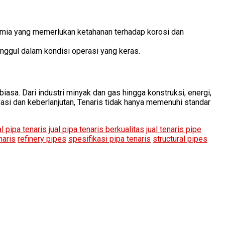
imia yang memerlukan ketahanan terhadap korosi dan
nggul dalam kondisi operasi yang keras.
asa. Dari industri minyak dan gas hingga konstruksi, energi,
vasi dan keberlanjutan, Tenaris tidak hanya memenuhi standar
al pipa tenaris
jual pipa tenaris berkualitas
jual tenaris pipe
naris
refinery pipes
spesifikasi pipa tenaris
structural pipes