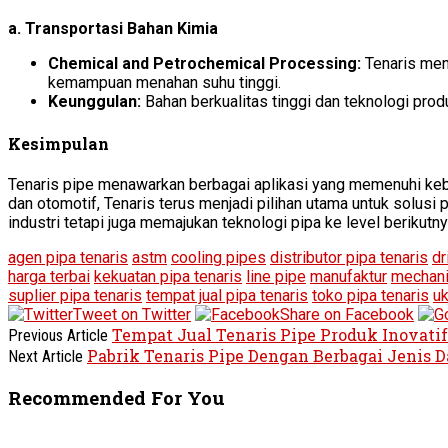
a. Transportasi Bahan Kimia
Chemical and Petrochemical Processing:
Tenaris men
kemampuan menahan suhu tinggi.
Keunggulan:
Bahan berkualitas tinggi dan teknologi pro
Kesimpulan
Tenaris pipe menawarkan berbagai aplikasi yang memenuhi kebut
dan otomotif, Tenaris terus menjadi pilihan utama untuk solusi
industri tetapi juga memajukan teknologi pipa ke level berikutn
agen pipa tenaris
astm
cooling pipes
distributor pipa tenaris
dr
harga terbai
kekuatan pipa tenaris
line pipe
manufaktur
mechani
suplier pipa tenaris
tempat jual pipa tenaris
toko pipa tenaris
uk
Tweet on Twitter
Share on Facebook
Tempat Jual Tenaris Pipe Produk Inovatif
Previous Article
Pabrik Tenaris Pipe Dengan Berbagai Jenis 
Next Article
Recommended For You