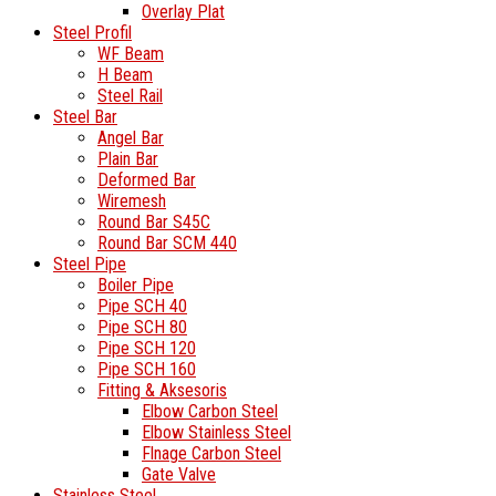
Overlay Plat
Steel Profil
WF Beam
H Beam
Steel Rail
Steel Bar
Angel Bar
Plain Bar
Deformed Bar
Wiremesh
Round Bar S45C
Round Bar SCM 440
Steel Pipe
Boiler Pipe
Pipe SCH 40
Pipe SCH 80
Pipe SCH 120
Pipe SCH 160
Fitting & Aksesoris
Elbow Carbon Steel
Elbow Stainless Steel
Flnage Carbon Steel
Gate Valve
Stainless Steel