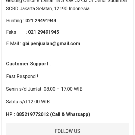
Gedung Office 8 Lantai 18 A Kav. 52-53 Jl. Jend. Sudirman
SCBD Jakarta Selatan, 12190 Indonesia
Hunting :
021 29491944
Faks :
021 29491945
E Mail :
gbi.penjualan@gmail.com
Customer Support :
Fast Respond !
Senin s/d Jum’at 08.00 – 17.00 WIB
Sabtu s/d 12.00 WIB
HP : 085219772012 (Call & Whatsapp)
FOLLOW US